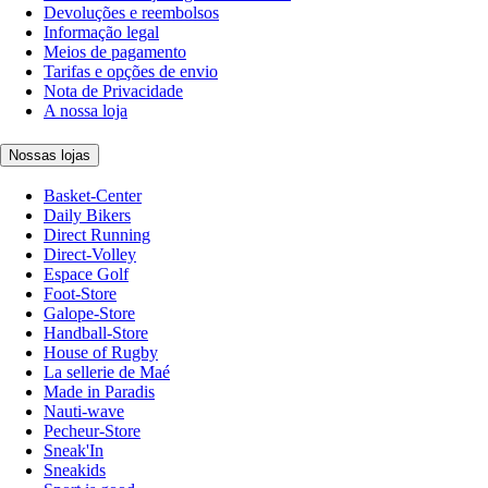
Devoluções e reembolsos
Informação legal
Meios de pagamento
Tarifas e opções de envio
Nota de Privacidade
A nossa loja
Nossas lojas
Basket-Center
Daily Bikers
Direct Running
Direct-Volley
Espace Golf
Foot-Store
Galope-Store
Handball-Store
House of Rugby
La sellerie de Maé
Made in Paradis
Nauti-wave
Pecheur-Store
Sneak'In
Sneakids