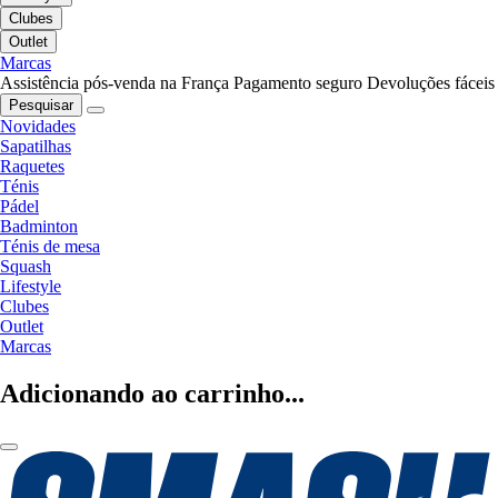
Clubes
Outlet
Marcas
Assistência pós-venda na França
Pagamento seguro
Devoluções fáceis
Pesquisar
Novidades
Sapatilhas
Raquetes
Ténis
Pádel
Badminton
Ténis de mesa
Squash
Lifestyle
Clubes
Outlet
Marcas
Adicionando ao carrinho...