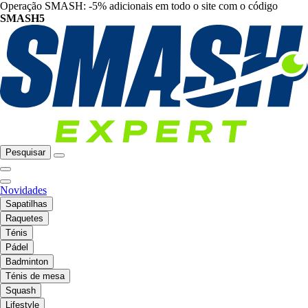
Operação SMASH: -5% adicionais em todo o site com o código
SMASH5
Pesquisar
Novidades
Sapatilhas
Raquetes
Ténis
Pádel
Badminton
Ténis de mesa
Squash
Lifestyle