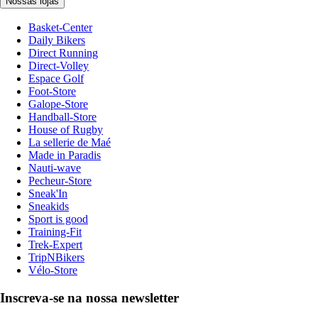
Nossas lojas
Basket-Center
Daily Bikers
Direct Running
Direct-Volley
Espace Golf
Foot-Store
Galope-Store
Handball-Store
House of Rugby
La sellerie de Maé
Made in Paradis
Nauti-wave
Pecheur-Store
Sneak'In
Sneakids
Sport is good
Training-Fit
Trek-Expert
TripNBikers
Vélo-Store
Inscreva-se na nossa newsletter