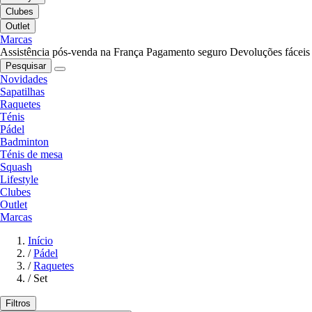
Clubes
Outlet
Marcas
Assistência pós-venda na França
Pagamento seguro
Devoluções fáceis
Pesquisar
Novidades
Sapatilhas
Raquetes
Ténis
Pádel
Badminton
Ténis de mesa
Squash
Lifestyle
Clubes
Outlet
Marcas
Início
/
Pádel
/
Raquetes
/
Set
Filtros