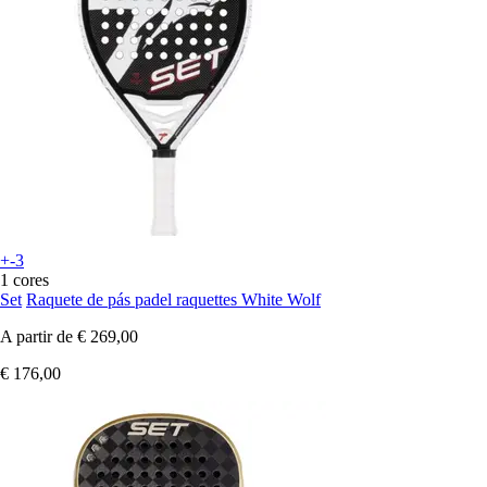
+-3
1 cores
Set
Raquete de pás padel raquettes White Wolf
A partir de
€ 269,00
€ 176,00