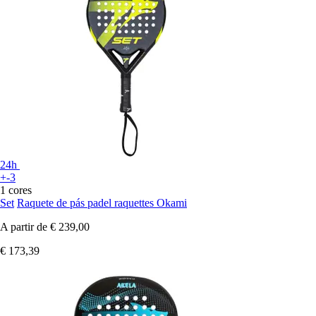
24h
+-3
1 cores
Set
Raquete de pás padel raquettes Okami
A partir de
€ 239,00
€ 173,39