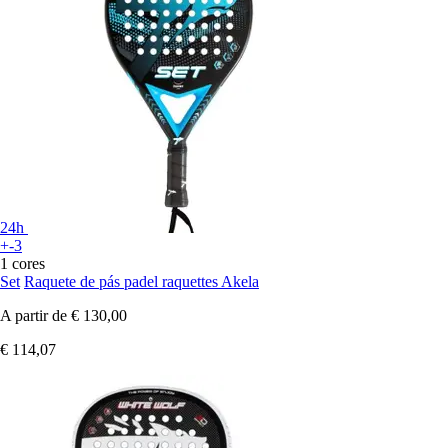
24h
+-3
1 cores
Set
Raquete de pás padel raquettes Akela
A partir de
€ 130,00
€ 114,07