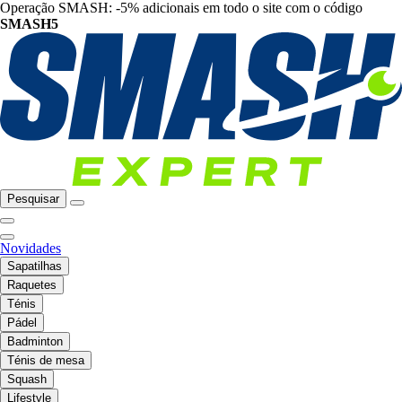
Operação SMASH: -5% adicionais em todo o site com o código
SMASH5
Pesquisar
Novidades
Sapatilhas
Raquetes
Ténis
Pádel
Badminton
Ténis de mesa
Squash
Lifestyle