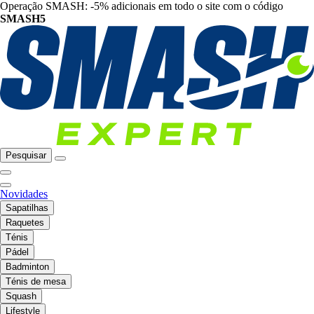
Operação SMASH: -5% adicionais em todo o site com o código
SMASH5
Pesquisar
Novidades
Sapatilhas
Raquetes
Ténis
Pádel
Badminton
Ténis de mesa
Squash
Lifestyle