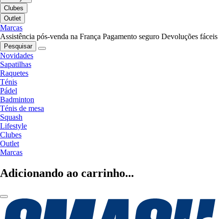
Clubes
Outlet
Marcas
Assistência pós-venda na França
Pagamento seguro
Devoluções fáceis
Pesquisar
Novidades
Sapatilhas
Raquetes
Ténis
Pádel
Badminton
Ténis de mesa
Squash
Lifestyle
Clubes
Outlet
Marcas
Adicionando ao carrinho...