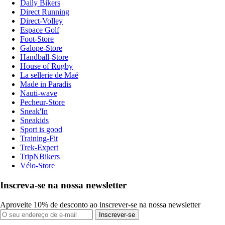
Daily Bikers
Direct Running
Direct-Volley
Espace Golf
Foot-Store
Galope-Store
Handball-Store
House of Rugby
La sellerie de Maé
Made in Paradis
Nauti-wave
Pecheur-Store
Sneak'In
Sneakids
Sport is good
Training-Fit
Trek-Expert
TripNBikers
Vélo-Store
Inscreva-se na nossa newsletter
Aproveite 10% de desconto ao inscrever-se na nossa newsletter
Inscrever-se