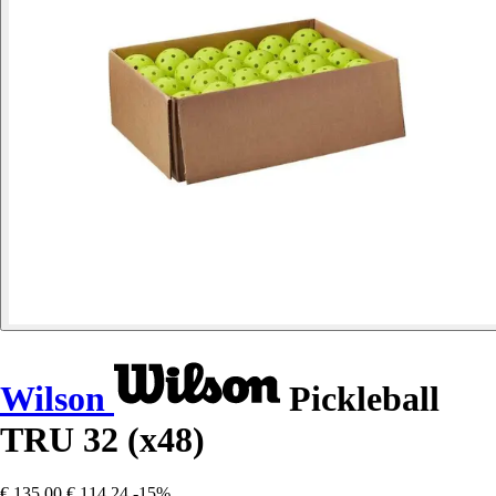
Wilson
Pickleball
TRU 32 (x48)
€ 135,00
€ 114,24
-15%