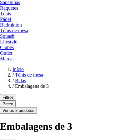
Sapatilhas
Raquetes
Ténis
Pádel
Badminton
Ténis de mesa
Squash
Lifestyle
Clubes
Outlet
Marcas
Início
/
Ténis de mesa
/
Balas
/
Embalagens de 3
Filtros
Preço
Ver os 2 produtos
Embalagens de 3