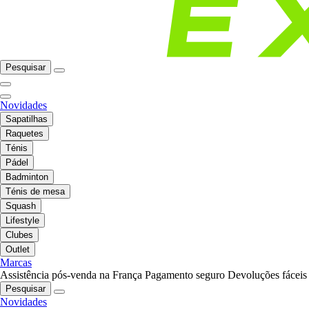
Pesquisar
Novidades
Sapatilhas
Raquetes
Ténis
Pádel
Badminton
Ténis de mesa
Squash
Lifestyle
Clubes
Outlet
Marcas
Assistência pós-venda na França
Pagamento seguro
Devoluções fáceis
Pesquisar
Novidades