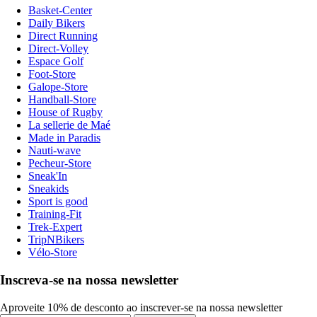
Basket-Center
Daily Bikers
Direct Running
Direct-Volley
Espace Golf
Foot-Store
Galope-Store
Handball-Store
House of Rugby
La sellerie de Maé
Made in Paradis
Nauti-wave
Pecheur-Store
Sneak'In
Sneakids
Sport is good
Training-Fit
Trek-Expert
TripNBikers
Vélo-Store
Inscreva-se na nossa newsletter
Aproveite 10% de desconto ao inscrever-se na nossa newsletter