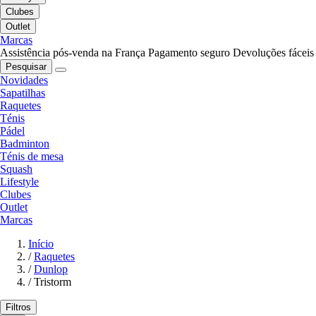
Clubes
Outlet
Marcas
Assistência pós-venda na França
Pagamento seguro
Devoluções fáceis
Pesquisar
Novidades
Sapatilhas
Raquetes
Ténis
Pádel
Badminton
Ténis de mesa
Squash
Lifestyle
Clubes
Outlet
Marcas
Início
/
Raquetes
/
Dunlop
/
Tristorm
Filtros