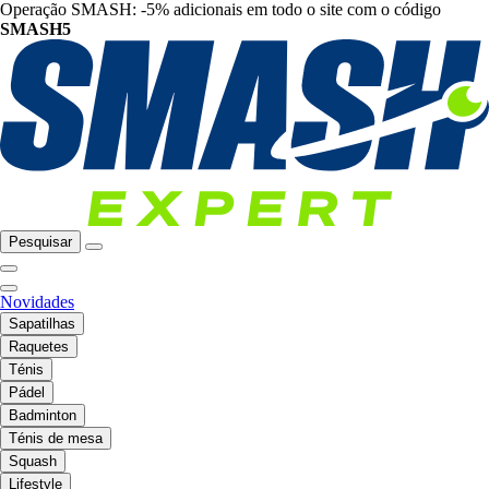
Operação SMASH: -5% adicionais em todo o site com o código
SMASH5
Pesquisar
Novidades
Sapatilhas
Raquetes
Ténis
Pádel
Badminton
Ténis de mesa
Squash
Lifestyle