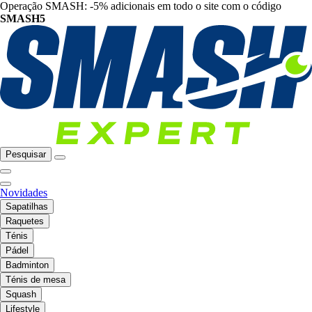
Operação SMASH: -5% adicionais em todo o site com o código
SMASH5
Pesquisar
Novidades
Sapatilhas
Raquetes
Ténis
Pádel
Badminton
Ténis de mesa
Squash
Lifestyle