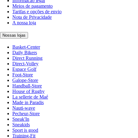
Informação legal
Meios de pagamento
Tarifas e opções de envio
Nota de Privacidade
A nossa loja
Nossas lojas
Basket-Center
Daily Bikers
Direct Running
Direct-Volley
Espace Golf
Foot-Store
Galope-Store
Handball-Store
House of Rugby
La sellerie de Maé
Made in Paradis
Nauti-wave
Pecheur-Store
Sneak'In
Sneakids
Sport is good
Training-Fit