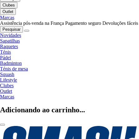
Clubes
Outlet
Marcas
Assistência pós-venda na França
Pagamento seguro
Devoluções fáceis
Pesquisar
Novidades
Sapatilhas
Raquetes
Ténis
Pádel
Badminton
Ténis de mesa
Squash
Lifestyle
Clubes
Outlet
Marcas
Adicionando ao carrinho...