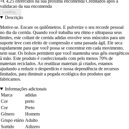
+€ 4,25
oferecidos na sua proxima encomenda
Creditados apos a
validacao da sua encomenda
Loading...
Descrição
Motive-se. Encare os quilômetros. E pulverize o seu recorde pessoal
no dia da corrida. Quando você trabalha seu ritmo e ultrapassa seus
limites, este collant de corrida adidas envolve seus músculos para um
suporte leve com efeito de compressão e uma passada ágil. Ele seca
rapidamente para que você possa se concentrar em cada movimento,
sem suar. Os bolsos permitem que você mantenha seus géis energéticos
à mão. Este produto é confeccionado com pelo menos 70% de
materiais reciclados. Ao reutilizar materiais já criados, estamos
ajudando a reduzir o desperdício e nossa dependência de recursos
limitados, para diminuir a pegada ecológica dos produtos que
fabricamos.
Informações adicionais
Marca
adidas
Cor
preto
Cor
Preto
Género
Homem
Grupo etário
Adulto
Sortido
Adizero