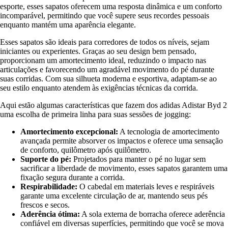
esporte, esses sapatos oferecem uma resposta dinâmica e um conforto
incomparável, permitindo que você supere seus recordes pessoais
enquanto mantém uma aparência elegante.
Esses sapatos são ideais para corredores de todos os níveis, sejam
iniciantes ou experientes. Graças ao seu design bem pensado,
proporcionam um amortecimento ideal, reduzindo o impacto nas
articulações e favorecendo um agradável movimento do pé durante
suas corridas. Com sua silhueta moderna e esportiva, adaptam-se ao
seu estilo enquanto atendem às exigências técnicas da corrida.
Aqui estão algumas características que fazem dos adidas Adistar Byd 2
uma escolha de primeira linha para suas sessões de jogging:
Amortecimento excepcional:
A tecnologia de amortecimento
avançada permite absorver os impactos e oferece uma sensação
de conforto, quilômetro após quilômetro.
Suporte do pé:
Projetados para manter o pé no lugar sem
sacrificar a liberdade de movimento, esses sapatos garantem uma
fixação segura durante a corrida.
Respirabilidade:
O cabedal em materiais leves e respiráveis
garante uma excelente circulação de ar, mantendo seus pés
frescos e secos.
Aderência ótima:
A sola externa de borracha oferece aderência
confiável em diversas superfícies, permitindo que você se mova