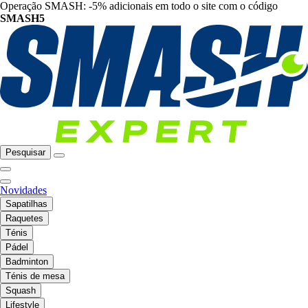
Operação SMASH: -5% adicionais em todo o site com o código
SMASH5
Pesquisar
Novidades
Sapatilhas
Raquetes
Ténis
Pádel
Badminton
Ténis de mesa
Squash
Lifestyle