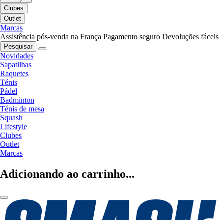
Clubes
Outlet
Marcas
Assistência pós-venda na França
Pagamento seguro
Devoluções fáceis
Pesquisar
Novidades
Sapatilhas
Raquetes
Ténis
Pádel
Badminton
Ténis de mesa
Squash
Lifestyle
Clubes
Outlet
Marcas
Adicionando ao carrinho...