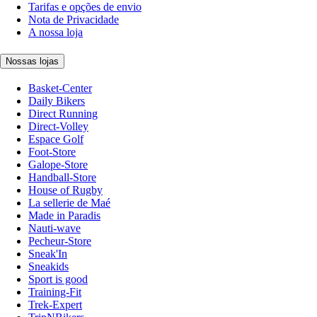
Tarifas e opções de envio
Nota de Privacidade
A nossa loja
Nossas lojas
Basket-Center
Daily Bikers
Direct Running
Direct-Volley
Espace Golf
Foot-Store
Galope-Store
Handball-Store
House of Rugby
La sellerie de Maé
Made in Paradis
Nauti-wave
Pecheur-Store
Sneak'In
Sneakids
Sport is good
Training-Fit
Trek-Expert