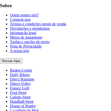
Sobre
Quem somos nós?
Contacte-nos
Termos e condições gerais de venda
Devoluções e reembolsos
Informação legal
Meios de pagamento
Tarifas e opções de envio
Nota de Privacidade
A nossa loja
Nossas lojas
Basket-Center
Daily Bikers
Direct Running
Direct-Volley
Espace Golf
Foot-Store
Galope-Store
Handball-Store
House of Rugby
La sellerie de Maé