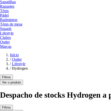
Sapatilhas
Raquetes
Ténis
Pádel
Badminton
Ténis de mesa
Squash
Lifestyle
Clubes
Outlet
Marcas
Início
/
Outlet
/
Lifestyle
/
Hydrogen
Filtros
Ver o produto
Despacho de stocks Hydrogen a p
Filtros