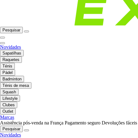
Pesquisar
Novidades
Sapatilhas
Raquetes
Ténis
Pádel
Badminton
Ténis de mesa
Squash
Lifestyle
Clubes
Outlet
Marcas
Assistência pós-venda na França
Pagamento seguro
Devoluções fáceis
Pesquisar
Novidades