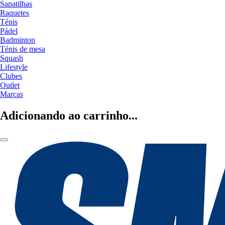
Sapatilhas
Raquetes
Ténis
Pádel
Badminton
Ténis de mesa
Squash
Lifestyle
Clubes
Outlet
Marcas
Adicionando ao carrinho...