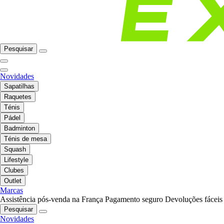
Pesquisar
Novidades
Sapatilhas
Raquetes
Ténis
Pádel
Badminton
Ténis de mesa
Squash
Lifestyle
Clubes
Outlet
Marcas
Assistência pós-venda na França
Pagamento seguro
Devoluções fáceis
Pesquisar
Novidades