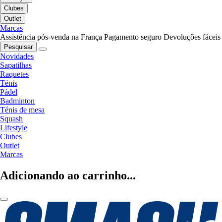
Clubes
Outlet
Marcas
Assistência pós-venda na França
Pagamento seguro
Devoluções fáceis
Pesquisar
Novidades
Sapatilhas
Raquetes
Ténis
Pádel
Badminton
Ténis de mesa
Squash
Lifestyle
Clubes
Outlet
Marcas
Adicionando ao carrinho...