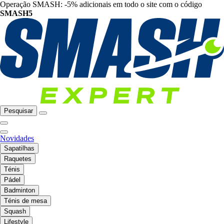
Operação SMASH: -5% adicionais em todo o site com o código
SMASH5
Pesquisar
Novidades
Sapatilhas
Raquetes
Ténis
Pádel
Badminton
Ténis de mesa
Squash
Lifestyle