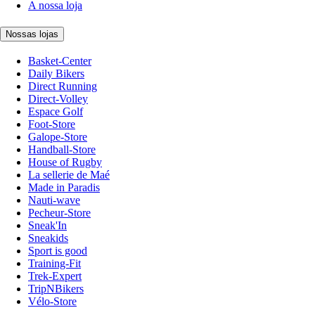
A nossa loja
Nossas lojas
Basket-Center
Daily Bikers
Direct Running
Direct-Volley
Espace Golf
Foot-Store
Galope-Store
Handball-Store
House of Rugby
La sellerie de Maé
Made in Paradis
Nauti-wave
Pecheur-Store
Sneak'In
Sneakids
Sport is good
Training-Fit
Trek-Expert
TripNBikers
Vélo-Store