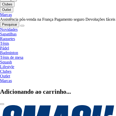
Clubes
Outlet
Marcas
Assistência pós-venda na França
Pagamento seguro
Devoluções fáceis
Pesquisar
Novidades
Sapatilhas
Raquetes
Ténis
Pádel
Badminton
Ténis de mesa
Squash
Lifestyle
Clubes
Outlet
Marcas
Adicionando ao carrinho...