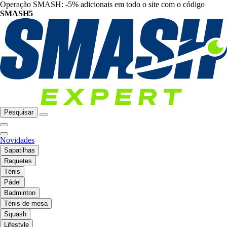
Operação SMASH: -5% adicionais em todo o site com o código
SMASH5
Pesquisar
Novidades
Sapatilhas
Raquetes
Ténis
Pádel
Badminton
Ténis de mesa
Squash
Lifestyle