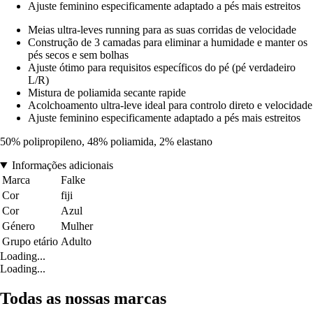
Ajuste feminino especificamente adaptado a pés mais estreitos
Meias ultra-leves running para as suas corridas de velocidade
Construção de 3 camadas para eliminar a humidade e manter os
pés secos e sem bolhas
Ajuste ótimo para requisitos específicos do pé (pé verdadeiro
L/R)
Mistura de poliamida secante rapide
Acolchoamento ultra-leve ideal para controlo direto e velocidade
Ajuste feminino especificamente adaptado a pés mais estreitos
50% polipropileno, 48% poliamida, 2% elastano
Informações adicionais
Marca
Falke
Cor
fiji
Cor
Azul
Género
Mulher
Grupo etário
Adulto
Loading...
Loading...
Todas as nossas marcas