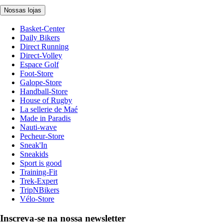
Nossas lojas
Basket-Center
Daily Bikers
Direct Running
Direct-Volley
Espace Golf
Foot-Store
Galope-Store
Handball-Store
House of Rugby
La sellerie de Maé
Made in Paradis
Nauti-wave
Pecheur-Store
Sneak'In
Sneakids
Sport is good
Training-Fit
Trek-Expert
TripNBikers
Vélo-Store
Inscreva-se na nossa newsletter